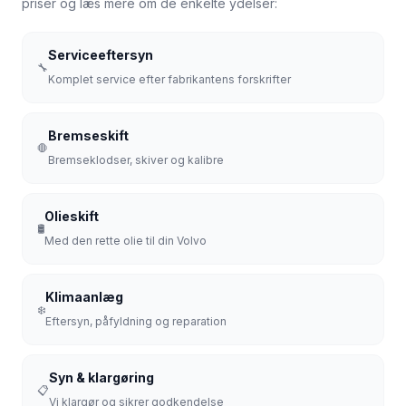
priser og læs mere om de enkelte ydelser:
Serviceeftersyn
🔧
Komplet service efter fabrikantens forskrifter
Bremseskift
🛑
Bremseklodser, skiver og kalibre
Olieskift
🛢️
Med den rette olie til din Volvo
Klimaanlæg
❄️
Eftersyn, påfyldning og reparation
Syn & klargøring
📋
Vi klargør og sikrer godkendelse