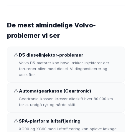
De mest almindelige Volvo-
problemer vi ser
⚠️
D5 dieselinjektor-problemer
Volvo D5-motorer kan have lækker-injektorer der
forurener olien med diesel. Vi diagnosticerer og
udskifter.
⚠️
Automatgearkasse (Geartronic)
Geartronic-kassen kræver olieskift hver 80.000 km
for at undgå ryk og hårde skift.
⚠️
SPA-platform luftaffjedring
XC90 og XC60 med luftaffjedring kan opleve lækage.