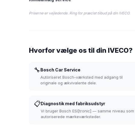
Priserne er vejledende. Ring for præcist tilbud på din IVECO.
Hvorfor vælge os til din IVECO?
🔧
Bosch Car Service
Autoriseret Bosch-værksted med adgang til
originale og ækvivalente dele.
📋
Diagnostik med fabriksudstyr
Vi bruger Bosch ESI[tronic] — samme niveau som
autoriserede mærkeværksteder.