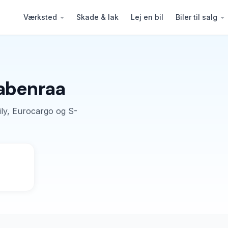
Værksted
Skade & lak
Lej en bil
Biler til salg
Aabenraa
ly, Eurocargo og S-