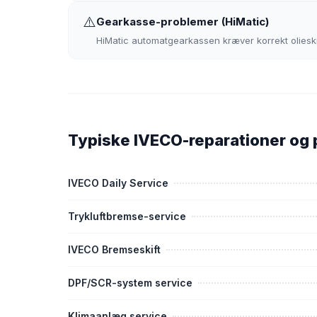
⚠️
Gearkasse-problemer (HiMatic)
HiMatic automatgearkassen kræver korrekt olieskif
Typiske IVECO-reparationer og 
IVECO Daily Service
Trykluftbremse-service
IVECO Bremseskift
DPF/SCR-system service
Klimaanlæg service