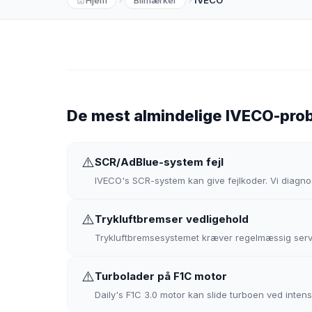
IVECO
De mest almindelige IVECO-prob
⚠️
SCR/AdBlue-system fejl
IVECO's SCR-system kan give fejlkoder. Vi diagn
⚠️
Trykluftbremser vedligehold
Trykluftbremsesystemet kræver regelmæssig service 
⚠️
Turbolader på F1C motor
Daily's F1C 3.0 motor kan slide turboen ved intensi