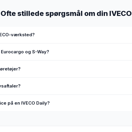
Ofte stillede spørgsmål om din IVECO
 IVECO-værksted?
å Eurocargo og S-Way?
køretøjer?
vsaftaler?
ice på en IVECO Daily?