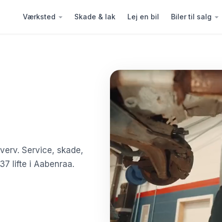
Værksted
Skade & lak
Lej en bil
Biler til salg
hverv. Service, skade,
7 lifte i Aabenraa.