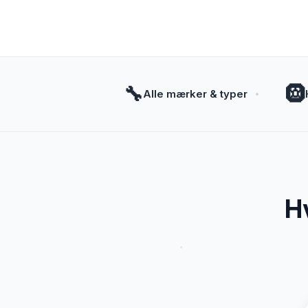
🔧
🛞
Alle mærker & typer
H