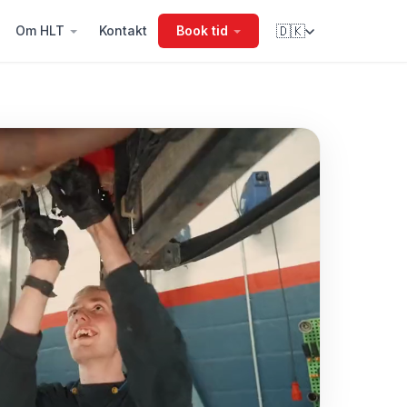
Om HLT
Kontakt
Book tid
🇩🇰