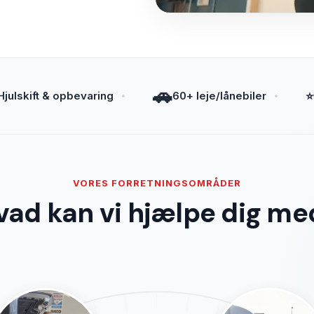
🚗
Hjulskift & opbevaring
60+ leje/lånebiler
⭐
VORES FORRETNINGSOMRÅDER
vad kan vi hjælpe dig me