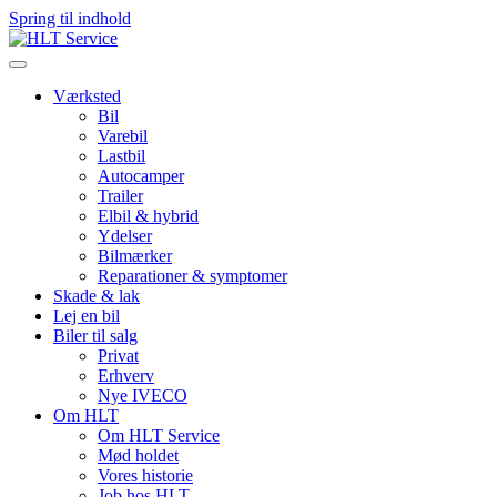
Spring til indhold
Værksted
Bil
Varebil
Lastbil
Autocamper
Trailer
Elbil & hybrid
Ydelser
Bilmærker
Reparationer & symptomer
Skade & lak
Lej en bil
Biler til salg
Privat
Erhverv
Nye IVECO
Om HLT
Om HLT Service
Mød holdet
Vores historie
Job hos HLT