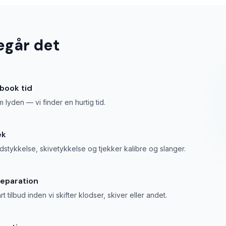
egår det
 book tid
 lyden — vi finder en hurtig tid.
ek
odstykkelse, skivetykkelse og tjekker kalibre og slanger.
reparation
art tilbud inden vi skifter klodser, skiver eller andet.