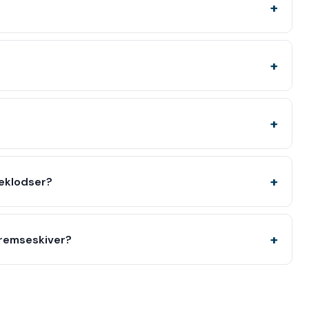
eklodser?
bremseskiver?