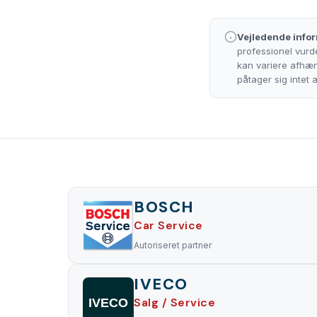
Vejledende infor
professionel vurde
kan variere afhæng
påtager sig intet
BOSCH
Car Service
Autoriseret partner
IVECO
Salg / Service
IVECO