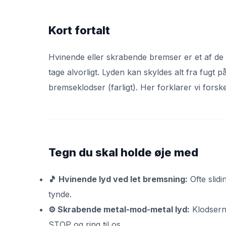
Kort fortalt
Hvinende eller skrabende bremser er et af de m
tage alvorligt. Lyden kan skyldes alt fra fugt p
bremseklodser (farligt). Her forklarer vi fors
Tegn du skal holde øje med
🎵 Hvinende lyd ved let bremsning:
Ofte slidi
tynde.
⚙️ Skrabende metal-mod-metal lyd:
Klodserne
STOP og ring til os.