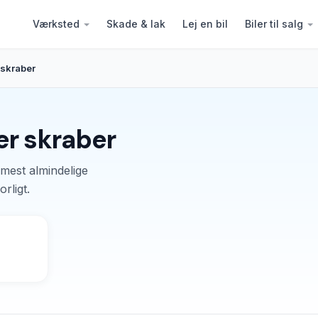
Værksted
Skade & lak
Lej en bil
Biler til salg
 skraber
er skraber
mest almindelige
rligt.