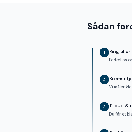
Sådan for
Ring eller
1
Fortæl os om
Bremsetj
2
Vi måler kl
Tilbud & 
3
Du får et kl