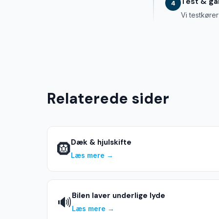
Test & ga
4
Vi testkører
Relaterede sider
Dæk & hjulskifte
🛞
Læs mere →
Bilen laver underlige lyde
🔊
Læs mere →