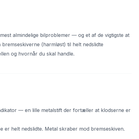
est almindelige bilproblemer — og et af de vigtigste at
å bremseskiverne (harmløst) til helt nedslidte
kellen og hvornår du skal handle.
ndikator — en lille metalstift der fortæller at klodserne er
 er helt nedslidte. Metal skraber mod bremseskiven.