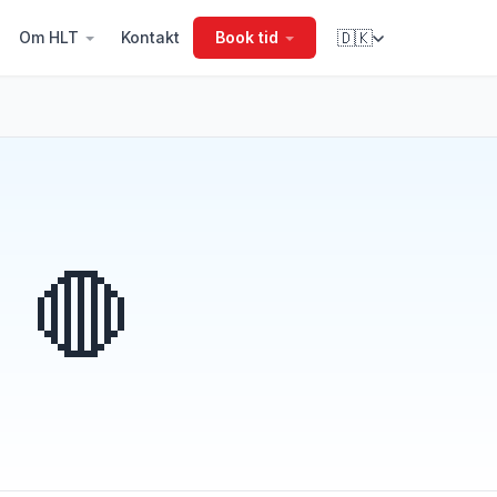
Om HLT
Kontakt
Book tid
🇩🇰
🛑