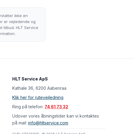
statter ikke en
ser er vejledende og
t tilbud. HLT Service
ormation.
HLT Service ApS
Kathale 36, 6200 Aabenraa
Klik her for rutevejledning
Ring på telefon:
74 61 73 32
Udover vores åbningstider kan vi kontaktes
på mail:
info@hltservice.com