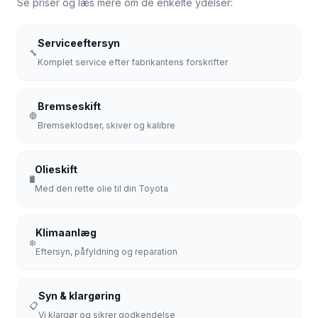
Se priser og læs mere om de enkelte ydelser:
Serviceeftersyn
🔧
Komplet service efter fabrikantens forskrifter
Bremseskift
🛑
Bremseklodser, skiver og kalibre
Olieskift
🛢️
Med den rette olie til din Toyota
Klimaanlæg
❄️
Eftersyn, påfyldning og reparation
Syn & klargøring
📋
Vi klargør og sikrer godkendelse