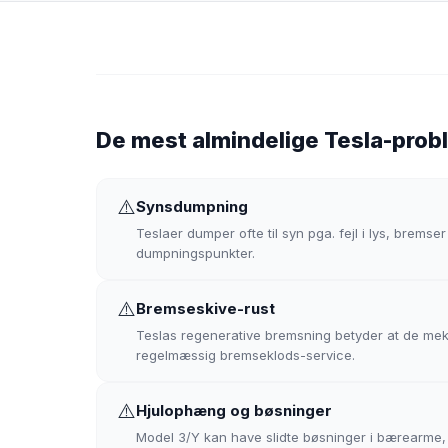
De mest almindelige Tesla-probl
⚠️
Synsdumpning
Teslaer dumper ofte til syn pga. fejl i lys, bremser
dumpningspunkter.
⚠️
Bremseskive-rust
Teslas regenerative bremsning betyder at de mek
regelmæssig bremseklods-service.
⚠️
Hjulophæng og bøsninger
Model 3/Y kan have slidte bøsninger i bærearme, s