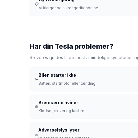
📋
Vi klargør og sikrer godkendelse
Har din Tesla problemer?
Se vores guides til de mest almindelige symptomer og 
Bilen starter ikke
🔑
Batteri, startmotor eller tænding
Bremserne hviner
🛑
Klodser, skiver og kalibre
Advarselslys lyser
⚠️