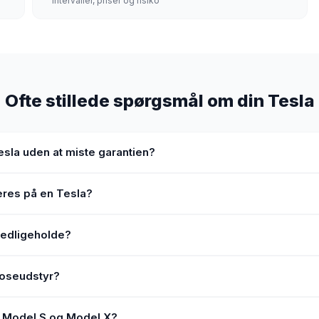
Intervaller, priser og risiko
Ofte stillede spørgsmål om din Tesla
esla uden at miste garantien?
eres på en Tesla?
vedligeholde?
noseudstyr?
å Model S og Model X?