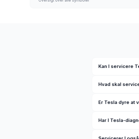
Oversigt over alle symboler
Kan I servicere T
Hvad skal servic
Er Tesla dyre at 
Har I Tesla-diag
Servicerer I ogs