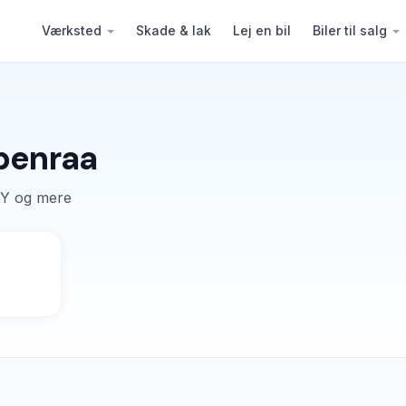
Værksted
Skade & lak
Lej en bil
Biler til salg
abenraa
 Y og mere