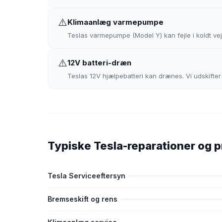
⚠️
Klimaanlæg varmepumpe
Teslas varmepumpe (Model Y) kan fejle i koldt vejr
⚠️
12V batteri-dræn
Teslas 12V hjælpebatteri kan drænes. Vi udskifter
Typiske Tesla-reparationer og p
Tesla Serviceeftersyn
Bremseskift og rens