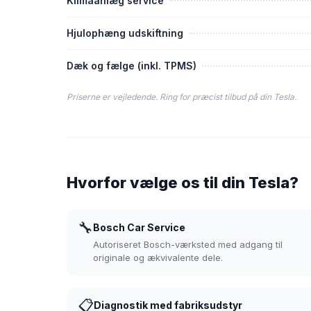
Klimaanlæg service
Hjulophæng udskiftning
Dæk og fælge (inkl. TPMS)
Priserne er vejledende. Ring for præcist tilbud på din Tesla.
Hvorfor vælge os til din Tesla?
🔧
Bosch Car Service
Autoriseret Bosch-værksted med adgang til
originale og ækvivalente dele.
📋
Diagnostik med fabriksudstyr