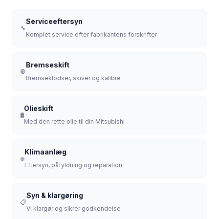
Serviceeftersyn
🔧
Komplet service efter fabrikantens forskrifter
Bremseskift
🛑
Bremseklodser, skiver og kalibre
Olieskift
🛢️
Med den rette olie til din Mitsubishi
Klimaanlæg
❄️
Eftersyn, påfyldning og reparation
Syn & klargøring
📋
Vi klargør og sikrer godkendelse