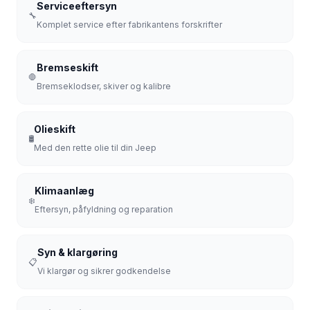
Serviceeftersyn
🔧
Komplet service efter fabrikantens forskrifter
Bremseskift
🛑
Bremseklodser, skiver og kalibre
Olieskift
🛢️
Med den rette olie til din Jeep
Klimaanlæg
❄️
Eftersyn, påfyldning og reparation
Syn & klargøring
📋
Vi klargør og sikrer godkendelse