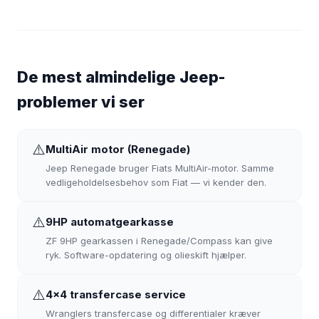
De mest almindelige Jeep-
problemer vi ser
⚠️
MultiAir motor (Renegade)
Jeep Renegade bruger Fiats MultiAir-motor. Samme
vedligeholdelsesbehov som Fiat — vi kender den.
⚠️
9HP automatgearkasse
ZF 9HP gearkassen i Renegade/Compass kan give
ryk. Software-opdatering og olieskift hjælper.
⚠️
4x4 transfercase service
Wranglers transfercase og differentialer kræver