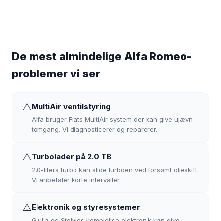
De mest almindelige Alfa Romeo-
problemer vi ser
⚠️
MultiAir ventilstyring
Alfa bruger Fiats MultiAir-system der kan give ujævn
tomgang. Vi diagnosticerer og reparerer.
⚠️
Turbolader på 2.0 TB
2.0-liters turbo kan slide turboen ved forsømt olieskift.
Vi anbefaler korte intervaller.
⚠️
Elektronik og styresystemer
Giulia og Stelvios komplekse elektronik kan give