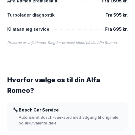
Alfa Romeo Bremseskift
Fra 1.695 kr.
Turbolader diagnostik
Fra 595 kr.
Klimaanlæg service
Fra 695 kr.
Priserne er vejledende. Ring for præcist tilbud på din Alfa Romeo.
Hvorfor vælge os til din Alfa
Romeo?
🔧
Bosch Car Service
Autoriseret Bosch-værksted med adgang til originale
og ækvivalente dele.