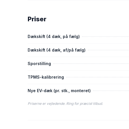
Priser
Dækskift (4 dæk, på fælg)
Dækskift (4 dæk, af/på fælg)
Sporstilling
TPMS-kalibrering
Nye EV-dæk (pr. stk., monteret)
Priserne er vejledende. Ring for præcist tilbud.