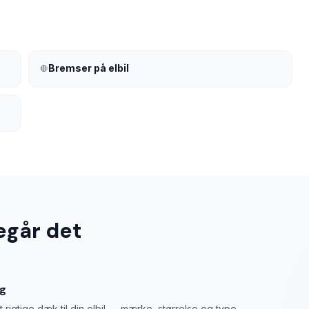
Bremser på elbil
🛑
egår det
ng
t rigtige dæk til din elbil — mærke, størrelse og type.