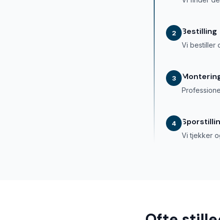
Bestilling
2
Vi bestille
Monterin
3
Professione
Sporstilli
4
Vi tjekker o
Ofte still