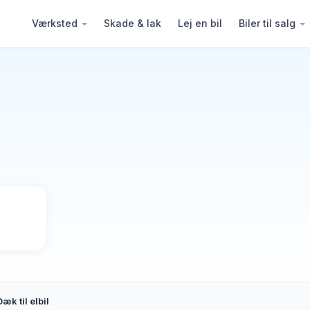
Værksted
Skade & lak
Lej en bil
Biler til salg
Dæk til elbil