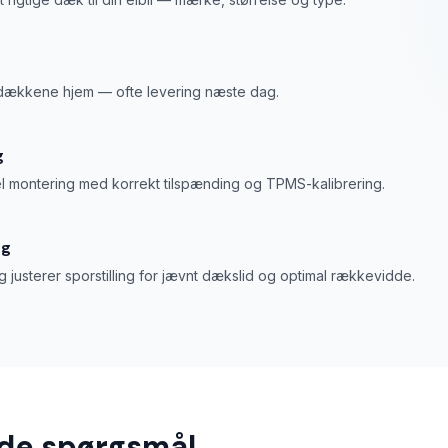
r dækkene hjem — ofte levering næste dag.
g
l montering med korrekt tilspænding og TPMS-kalibrering.
ng
g justerer sporstilling for jævnt dækslid og optimal rækkevidde.
ede spørgsmål