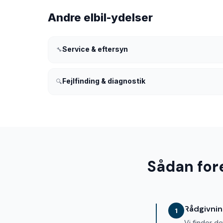
Andre elbil-ydelser
Service & eftersyn
🔧
Fejlfinding & diagnostik
🔍
Sådan for
Rådgivni
1
Vi finder de