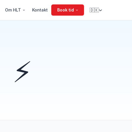
Om HLT
Kontakt
Book tid
🇩🇰
⚡