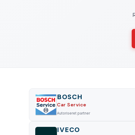
R
BOSCH
Car Service
Autoriseret partner
IVECO