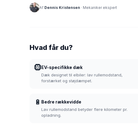
Af
Dennis Kristensen
· Mekaniker ekspert
Hvad får du?
🛞
EV-specifikke dæk
Dæk designet til elbiler: lav rullemodstand,
forstærket og støjdæmpet.
🔋
Bedre rækkevidde
Lav rullemodstand betyder flere kilometer pr.
opladning.