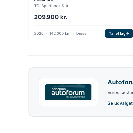
TDi Sportback S-tr.
209.900 kr.
2020
142.000 km
Diesel
Ta' et kig
Autofor
Vores søster
Se udvalget