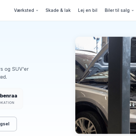
Værksted
Skade & lak
Lej en bil
Biler til salg
ars og SUV'er
ed.
benraa
OKATION
gsel