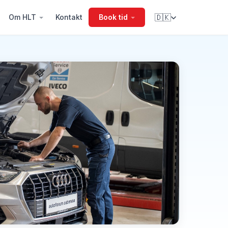
Om HLT
Kontakt
Book tid
🇩🇰