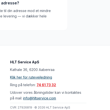
in adresse?
kte til din adresse mod et mindre
ale levering — vi dækker hele
HLT Service ApS
Kathale 36, 6200 Aabenraa
Klik her for rutevejledning
Ring på telefon:
74 61 73 32
Udover vores åbningstider kan vi kontaktes
på mail:
info@hltservice.com
CVR: 27926819 · © 2026 HLT Service ApS