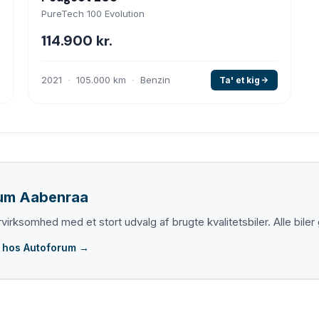
PureTech 100 Evolution
114.900 kr.
2021
105.000 km
Benzin
Ta' et kig
um Aabenraa
virksomhed med et stort udvalg af brugte kvalitetsbiler. Alle bi
 hos Autoforum →