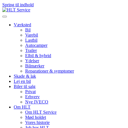
Spring til indhold
Værksted
Bil
Varebil
Lastbil
Autocamper
Trailer
Elbil & hybrid
Ydelser
Bilmærker
Reparationer & symptomer
Skade & lak
Lej en bil
Biler til salg
Privat
Erhverv
Nye IVECO
Om HLT
Om HLT Service
Mød holdet
Vores historie
Job hos HLT