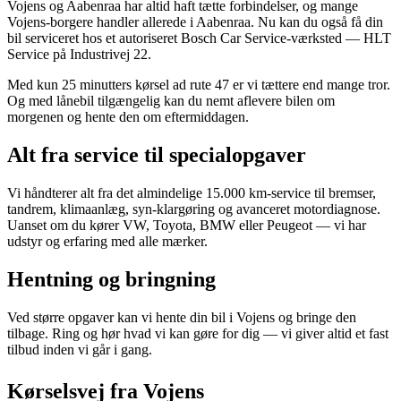
Vojens og Aabenraa har altid haft tætte forbindelser, og mange
Vojens-borgere handler allerede i Aabenraa. Nu kan du også få din
bil serviceret hos et autoriseret Bosch Car Service-værksted — HLT
Service på Industrivej 22.
Med kun 25 minutters kørsel ad rute 47 er vi tættere end mange tror.
Og med lånebil tilgængelig kan du nemt aflevere bilen om
morgenen og hente den om eftermiddagen.
Alt fra service til specialopgaver
Vi håndterer alt fra det almindelige 15.000 km-service til bremser,
tandrem, klimaanlæg, syn-klargøring og avanceret motordiagnose.
Uanset om du kører VW, Toyota, BMW eller Peugeot — vi har
udstyr og erfaring med alle mærker.
Hentning og bringning
Ved større opgaver kan vi hente din bil i Vojens og bringe den
tilbage. Ring og hør hvad vi kan gøre for dig — vi giver altid et fast
tilbud inden vi går i gang.
Kørselsvej fra Vojens