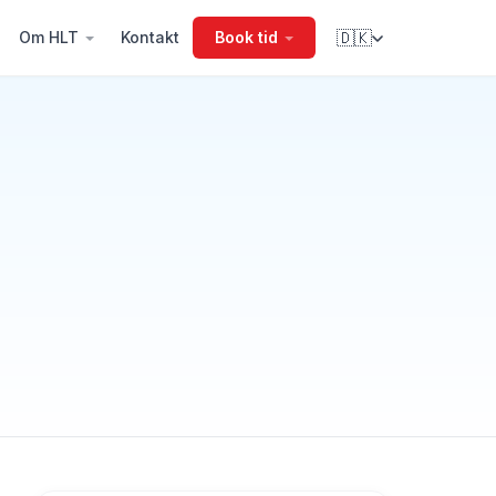
Om HLT
Kontakt
Book tid
🇩🇰