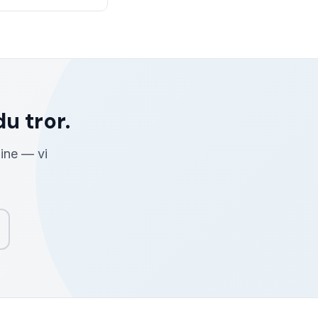
u tror.
line — vi