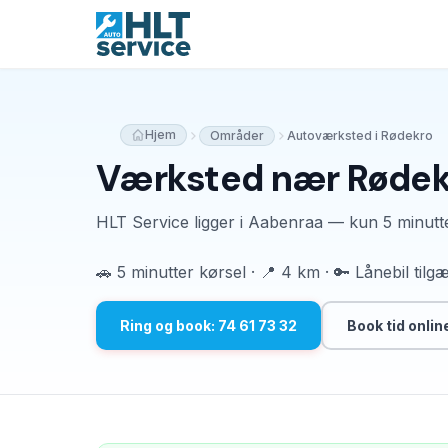
Hjem
Områder
Autoværksted i Rødekro
Værksted nær Rødek
HLT Service ligger i Aabenraa — kun 5 minutt
🚗 5 minutter kørsel · 📍 4 km · 🔑 Lånebil tilg
Ring og book: 74 61 73 32
Book tid onlin