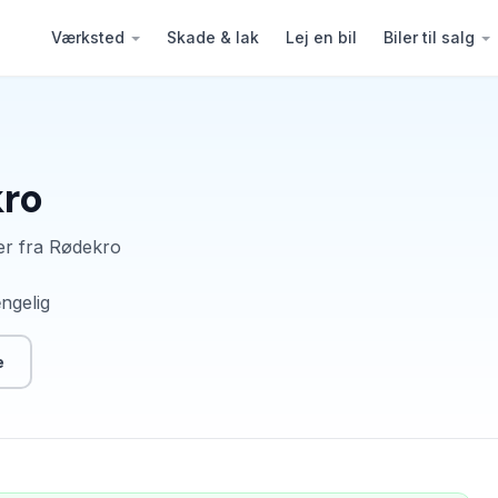
Værksted
Skade & lak
Lej en bil
Biler til salg
ro
er fra Rødekro
ængelig
e