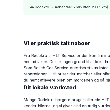
🚗
Rødekro → Aabenraa: 5 minutter i bil (4 km). V
Vi er praktisk talt naboer
Fra Rødekro til HLT Service er der kun 5 minutt
ned ad vejen. Der er ingen grund til at køre læ
Som Bosch Car Service-autoriseret værksted til
reparationer — til priser der matcher eller s
du nemt aflevere bilen om morgenen og gå hjem
Dit lokale værksted
Mange Rødekro-borgere bruger allerede HLT s
kender bilerne, og vi giver altid en ærlig vur