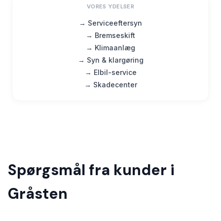
VORES YDELSER
→ Serviceeftersyn
→ Bremseskift
→ Klimaanlæg
→ Syn & klargøring
→ Elbil-service
→ Skadecenter
Spørgsmål fra kunder i
Gråsten