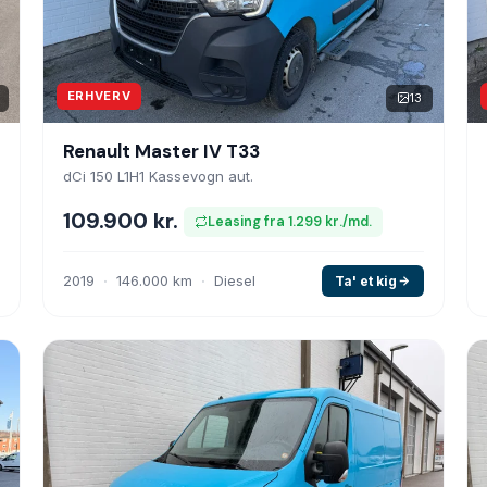
ERHVERV
13
Renault Master IV T33
dCi 150 L1H1 Kassevogn aut.
109.900 kr.
Leasing fra 1.299 kr./md.
2019
146.000 km
Diesel
Ta' et kig