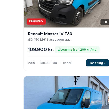
ERHVERV
13
Renault Master IV T33
dCi 150 L1H1 Kassevogn aut.
109.900 kr.
Leasing fra 1.299 kr./md.
2019
138.000 km
Diesel
Ta' et kig