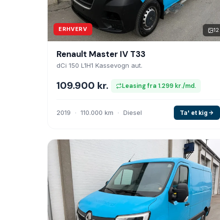
ERHVERV
12
Renault Master IV T33
dCi 150 L1H1 Kassevogn aut.
109.900 kr.
Leasing fra 1.299 kr./md.
2019
110.000 km
Diesel
Ta' et kig