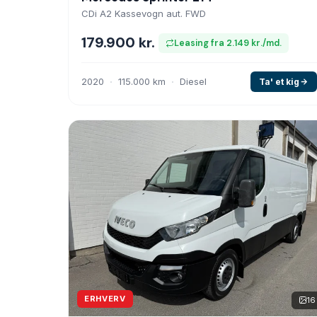
CDi A2 Kassevogn aut. FWD
179.900 kr.
Leasing fra 2.149 kr./md.
2020
115.000 km
Diesel
Ta' et kig
ERHVERV
16