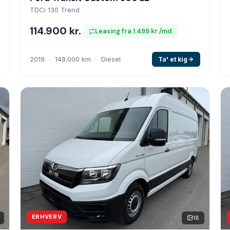
TDCi 130 Trend
114.900 kr.
Leasing fra 1.499 kr./md.
2019
149.000 km
Diesel
Ta' et kig
ERHVERV
18