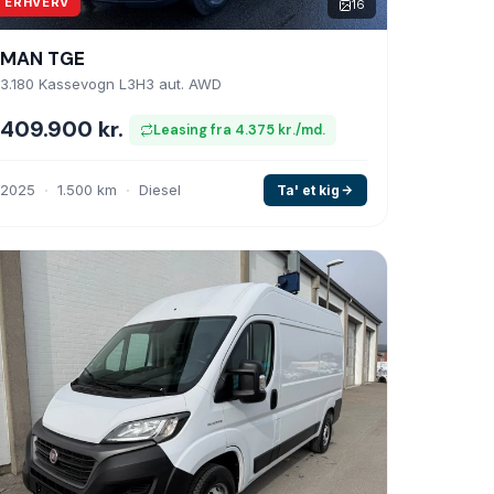
ERHVERV
16
MAN TGE
3.180 Kassevogn L3H3 aut. AWD
409.900 kr.
Leasing fra 4.375 kr./md.
2025
1.500 km
Diesel
Ta' et kig