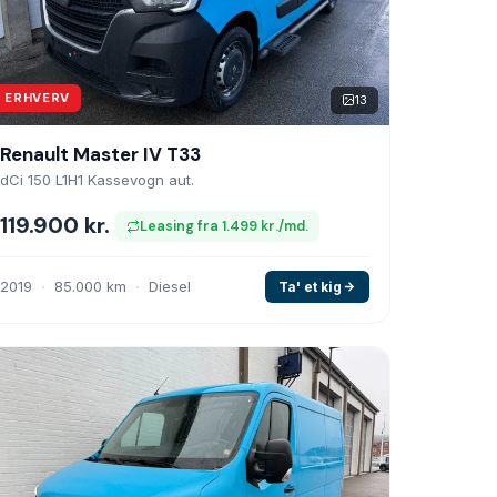
ERHVERV
13
Renault Master IV T33
dCi 150 L1H1 Kassevogn aut.
119.900 kr.
Leasing fra 1.499 kr./md.
2019
85.000 km
Diesel
Ta' et kig