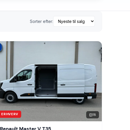
Sorter efter:
ERHVERV
18
Renault Master V T35