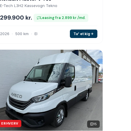
E-Tech L3H2 Kassevogn Tekno
299.900 kr.
Leasing fra 2.899 kr./md.
2026
500 km
El
Ta' et kig
ERHVERV
15