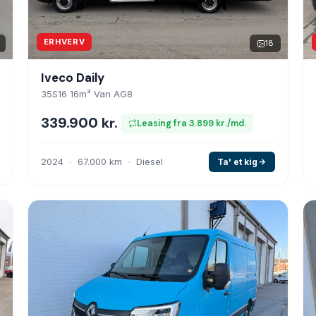
ERHVERV
18
Iveco Daily
35S16 16m³ Van AG8
339.900 kr.
Leasing fra 3.899 kr./md.
2024
67.000 km
Diesel
Ta' et kig