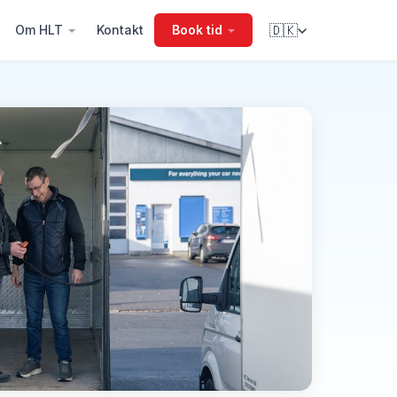
Om HLT
Kontakt
Book tid
🇩🇰