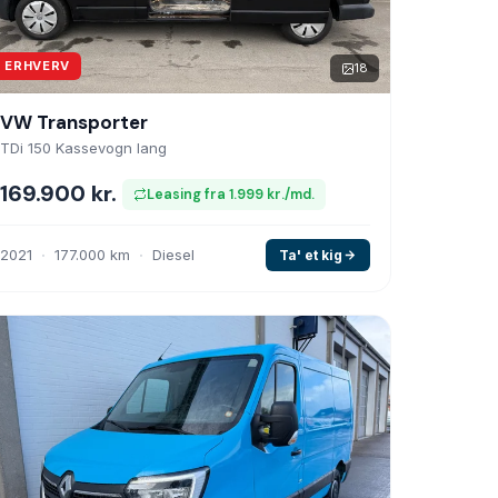
ERHVERV
18
VW Transporter
TDi 150 Kassevogn lang
169.900 kr.
Leasing fra 1.999 kr./md.
2021
177.000 km
Diesel
Ta' et kig