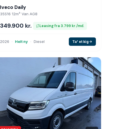
Iveco Daily
35S16 12m³ Van AG8
349.900 kr.
Leasing fra 3.799 kr./md.
2026
Helt ny
Diesel
Ta' et kig