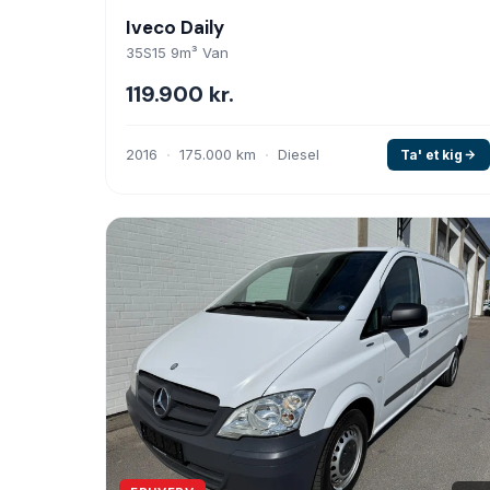
Iveco Daily
35S15 9m³ Van
119.900 kr.
2016
175.000 km
Diesel
Ta' et kig