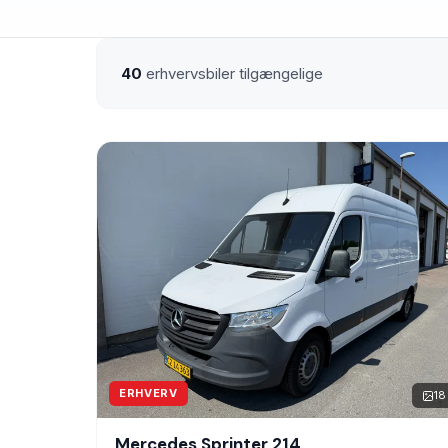
40
erhvervsbiler tilgængelige
ERHVERV
18
Mercedes Sprinter 214