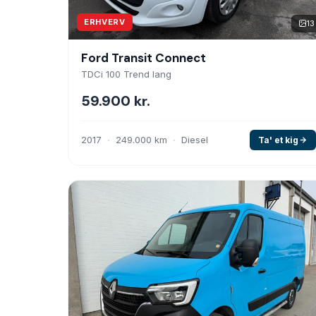
ERHVERV
13
Ford Transit Connect
TDCi 100 Trend lang
59.900 kr.
2017
249.000 km
Diesel
Ta' et kig