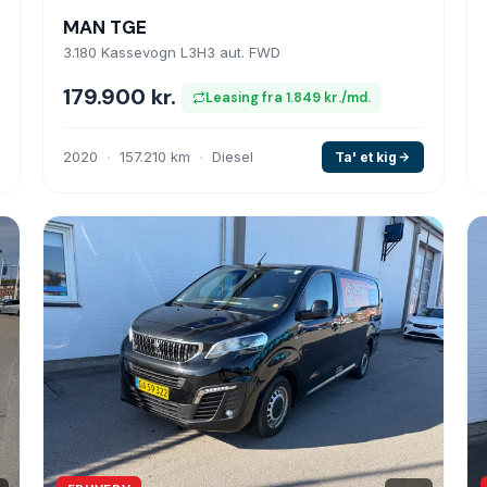
MAN TGE
3.180 Kassevogn L3H3 aut. FWD
179.900 kr.
Leasing fra 1.849 kr./md.
2020
157.210 km
Diesel
Ta' et kig