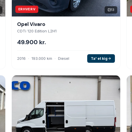
ERHVERV
13
Opel Vivaro
CDTi 120 Edition L2H1
49.900 kr.
2016
193.000 km
Diesel
Ta' et kig