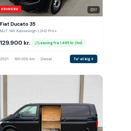
ERHVERV
17
Fiat Ducato 35
MJT 140 Kassevogn L2H2 Pro+
129.900 kr.
Leasing fra 1.495 kr./md.
2021
160.000 km
Diesel
Ta' et kig