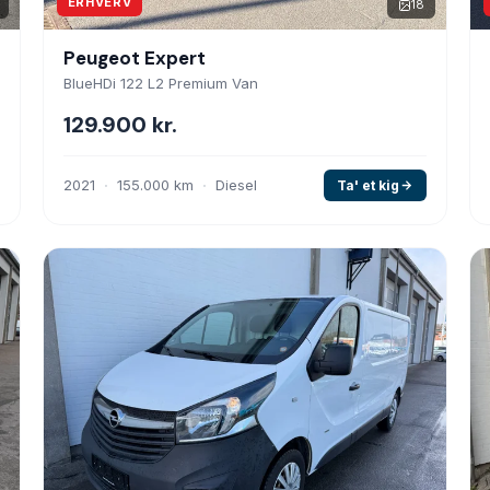
ERHVERV
18
Peugeot Expert
BlueHDi 122 L2 Premium Van
129.900 kr.
2021
155.000 km
Diesel
Ta' et kig