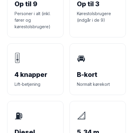
Op til 9
Op til 3
Personer i alt (inkl.
Kørestolsbrugere
fører og
(indgår i de 9)
kørestolsbrugere)
🎚️
🚘
4 knapper
B-kort
Lift-betjening
Normalt kørekort
⛽
📐
Diesel
5,34 m